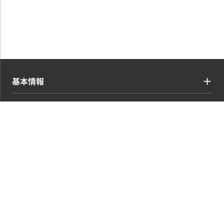
基本情報
買取ジャンル
コンテンツ・情報
お申し込み・マイページ
営業時間:平日9:00～17:30(土日祝日を除く)
石川県公安委員会許可 第511010007835号
会社概要
利用規約
プライバシーポリシー