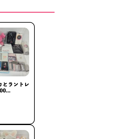
レカとラントレ
0...