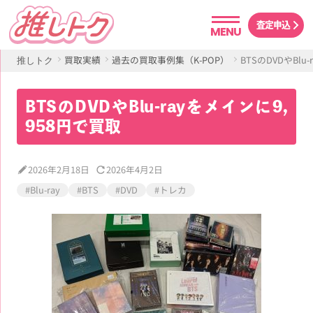
査定申込
MENU
買取実績
過去の買取事例集（K-POP）
BTSのDVDやBlu
推しトク
BTSのDVDやBlu-rayをメインに9,
958円で買取
2026年2月18日
2026年4月2日
#Blu-ray
#BTS
#DVD
#トレカ