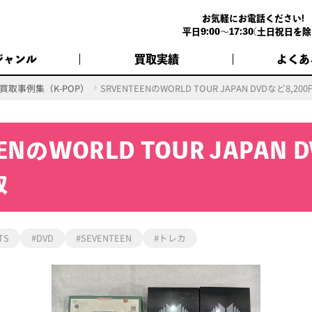
お気軽にお電話ください!
平日9:00～17:30(土日祝日を除
ジャンル
買取実績
よくあ
買取事例集（K-POP）
SRVENTEENのWORLD TOUR JAPAN DVDなど8,2
ENのWORLD TOUR JAPAN 
取
TS
#DVD
#SEVENTEEN
#トレカ