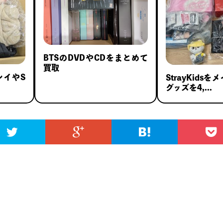
BTSのDVDやCDをまとめて
買取
ーレイやS
StrayKidsを
グッズを4,...