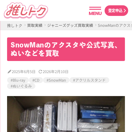
査定申込
MENU
買取実績
ジャニーズグッズ買取実績
SnowManのア
推しトク
SnowManのアクスタや公式写真、
ぬいなどを買取
2025年6月5日
2026年2月10日
#Blu-ray
#CD
#SnowMan
#アクリルスタンド
#ぬいぐるみ