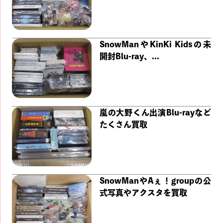
SnowManやKinKi Kidsの未
開封Blu-ray、...
嵐の大野くん出演Blu-rayなど
たくさん買取
SnowManやAぇ！groupの公
式写真やアクスタを買取