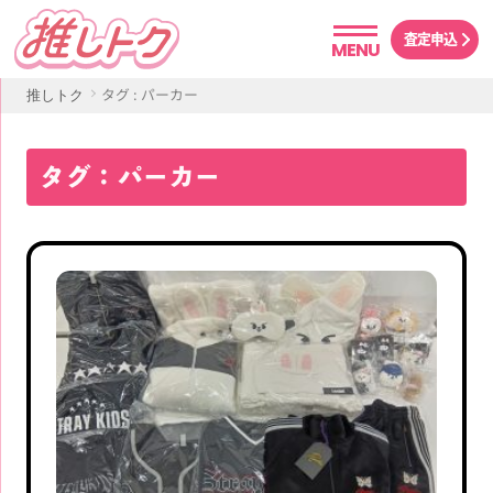
査定申込
MENU
タグ : パーカー
推しトク
タグ：パーカー