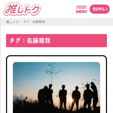
査定申込
MENU
タグ : 佐藤龍我
推しトク
タグ：佐藤龍我