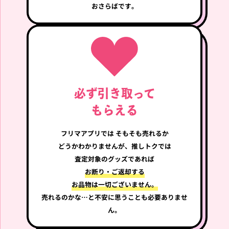
おさらばです。
RIIZE SHOTARO The Secr
RIIZE SHOTARO 2024 FAN
et LIEZ ぬいぐるみバッジ
CON RIIZING DAY FINALE
ショウタロウ リズコ
40CM DOLL ぬいぐるみ シ
ョウタロウ リズコ
買取強化中!!
買取強化中!!
RIIZE
RIIZE
必ず引き取って
もらえる
フリマアプリでは
そもそも売れるか
トルビョン ソヒ RIIZE SO
RIIZE SOHEE EVERLAND
どうか
わかりませんが、推しトクでは
HEE 2024 RIIZE FAN CON
EVERRIIZE RING 指輪 リン
[RIIZING DAY FINALE] 2N
グ ソヒ
査定対象のグッズであれば
D OFFICIAL MD 40CM DOL
お断り・ご返却する
L ぬいぐるみ
お品物は一切ございません。
買取強化中!!
買取強化中!!
売れるのかな…と不安に思うことも必要ありませ
ん。
RIIZE