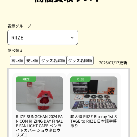
表示グループ
並べ替え
高い順
安い順
グッズ名昇順
グッズ名降順
2026/07/17更新
RIIZE
RIIZE
RIIZE SUNGCHAN 2024 FA
輸入盤 RIIZE Blu-ray 1st S
N CON RIIZING DAY FINAL
TAGE to RIIZE 日本語字幕
E FANLIGHT CAPE ペンラ
あり
イトカバー ショウタロウ
リズコ