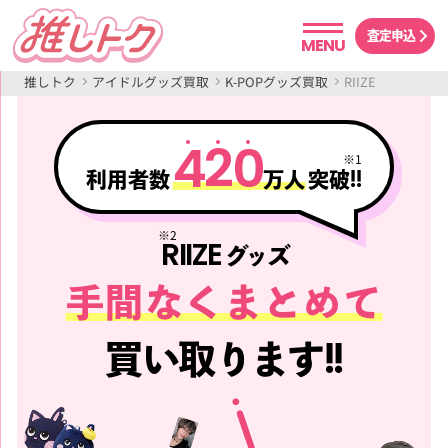
査定申込
MENU
推しトク
アイドルグッズ買取
K-POPグッズ買取
RIIZE
4
2
0
※1
利用者数
万人
突破!!
※2
RIIZE
グッズ
手間なくまとめて
買い取ります!!