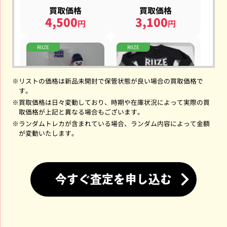
買取価格
買取価格
4,500
3,100
円
円
RIIZE
RIIZE
※
リストの価格は新品未開封で保管状態が良い場合の買取価格で
す。
※
買取価格は日々変動しており、時期や在庫状況によって実際の買
RIIZE SOHEE WE LITTLE
RIIZE The Secret LIEZ 202
取価格が上記と異なる場合もございます。
RIIZE PARK PHOTO CARD
5 ファンミーティング ユ
※
ランダムトレカが含まれている場合、ランダム内容によって金額
HOLDER フォトカードホ
ニフォーム ペンミ
ルダー ソヒ トルビョン
が変動いたします。
買取価格
買取強化中!!
2,500
円
今すぐ査定を申し込む
RIIZE
RIIZE