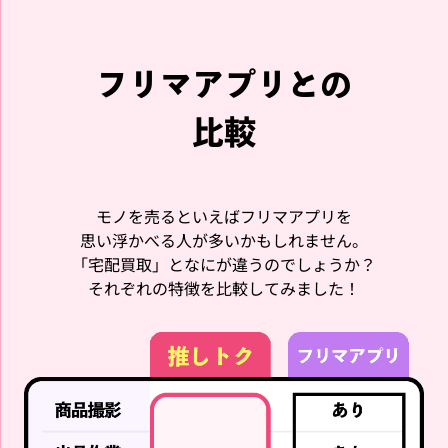
RIIZE EUNSEOK 10CM DO
RIIZE EUNSEOK The Secr
LL KEYRING キーリング ウ
et LIEZ ぬいぐるみバッジ
ンソク ソンヨンドリ
ウンソク ソンヨンドリ
フリマアプリとの
買取強化中!!
買取強化中!!
比較
RIIZE
RIIZE
モノを売るといえばフリマアプリを
思い浮かべる人が多いかもしれません。
「宅配買取」となにが違うのでしょうか？
それぞれの特徴を比較してみました！
RIIZE EUNSEOK 2024 FAN
RIIZE SHOTARO FAN CON
CON RIIZING DAY FINALE
RIIZING DAY FINALE SEO
40CM DOLL ぬいぐるみ ウ
UL SCRUNCHIE シュシュ
ンソク ソンヨンドリ
リズコ
買取強化中!!
買取強化中!!
RIIZE
RIIZE