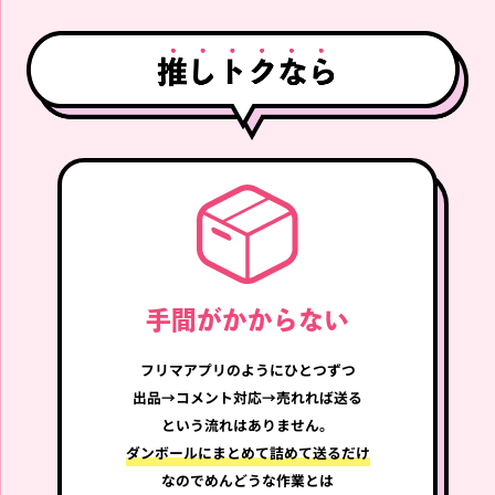
買取強化中!!
買取強化中!!
RIIZE
RIIZE
RIIZE WONBIN FAN CON R
RIIZE SHOTARO FAN CON
IIZING DAY FINALE SEOU
RIIZING DAY FINALE SEO
L SCRUNCHIE シュシュ ウ
UL SCRUNCHIE シュシュ
ォンビン トニャンドク
ショウタロウ リズコ
買取強化中!!
買取強化中!!
手間がかからない
フリマアプリのように
ひとつずつ
RIIZE
RIIZE
出品→コメント
対応→売れれば送る
という流れはありません。
ダンボールにまとめて
詰めて送るだけ
なので
めんどうな作業とは