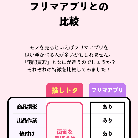
フリマアプリとの
Stray Kids LEE KNOW CA
Stray Kids BANG CHAN SK
RDIGAN XMAS POPUP ST
ZOO FIGURE SKZOO ver.
比較
ORE 2024 カーディガン ク
Wolf Chan フィギュア
リスマス リノ
買取価格
買取価格
3,000
2,000
円
円
モノを売るといえばフリマアプリを
思い浮かべる人が多いかもしれません。
Stray Kids
Stray Kids
「宅配買取」となにが違うのでしょうか？
それぞれの特徴を比較してみました！
Stray Kids SEUNGMIN Tシ
Stray Kids FELIX World T
ャツ World Tour dominA
our dominATE JAPAN ぬ
TE JAPAN ユニフォームシ
いぐるみ STADIUM BbokA
ャツ フリーサイズ
ri フィリックス ポガリ
買取価格
買取価格
4,000
2,800
円
円