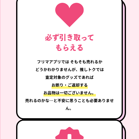
TOMORROW X TOGETHE
aespa ペンライト OFFICIA
R TAEHYUN PPULBATU プ
L FANLIGHT ver.2
ルバトゥ キーリング ダゴ
必ず引き取って
ニャン テヒョン
もらえる
買取価格
買取価格
2,000
2,200
円
円
フリマアプリでは
そもそも売れるか
どうか
わかりませんが、推しトクでは
RIIZE
RIIZE
査定対象のグッズであれば
お断り・ご返却する
お品物は一切ございません。
売れるのかな…と不安に思うことも必要ありませ
ん。
RIIZE SUNGCHAN 2024 FA
輸入盤 RIIZE Blu-ray 1st S
N CON RIIZING DAY FINAL
TAGE to RIIZE 日本語字幕
E FANLIGHT CAPE ペンラ
あり
イトカバー ショウタロウ
リズコ
買取価格
買取価格