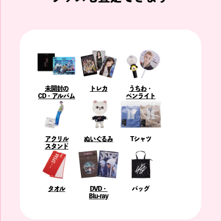
未開封の
トレカ
うちわ
・
CD・アルバム
ペンライト
アクリル
ぬいぐるみ
Tシャツ
スタンド
タオル
DVD・
バッグ
Blu-ray