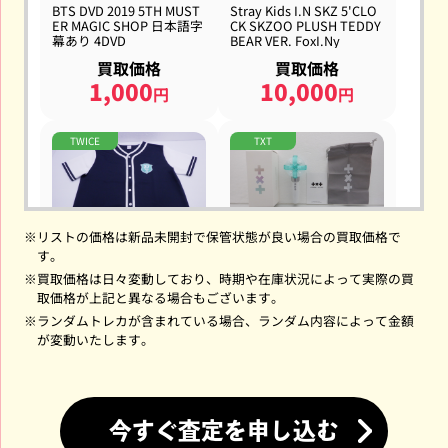
BTS DVD 2019 5TH MUST
Stray Kids I.N SKZ 5'CLO
ER MAGIC SHOP 日本語字
CK SKZOO PLUSH TEDDY
幕あり 4DVD
BEAR VER. FoxI.Ny
買取価格
買取価格
1,000
10,000
円
円
TWICE
TXT
※
リストの価格は新品未開封で保管状態が良い場合の買取価格で
す。
TWICE MINA Tシャツ 5TH
TOMORROW X TOGETHE
WORLD TOUR READY TO
R ペンライト OFFICIAL LI
※
買取価格は日々変動しており、時期や在庫状況によって実際の買
BE IN JAPAN MINA ユニフ
GHT STICK VER.2 TXT
取価格が上記と異なる場合もございます。
ォームシャツ ミナ
※
ランダムトレカが含まれている場合、ランダム内容によって金額
買取価格
買取価格
が変動いたします。
6,500
2,500
円
円
ENHYPEN
SEVENTEEN
今すぐ査定を申し込む