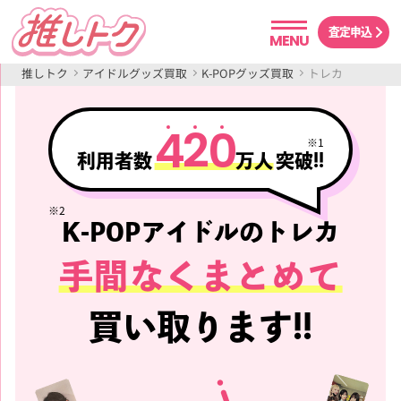
査定申込
MENU
推しトク
アイドルグッズ買取
K-POPグッズ買取
トレカ
4
2
0
※1
利用者数
万人
突破!!
※2
K-POPアイドルのトレカ
手間なくまとめて
買い取ります!!