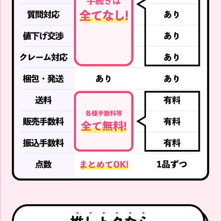
SEVENTEEN
SEVENTEEN
SEVENTEEN WONWOO う
SEVENTEEN JEONGHAN
ちわ 2023 SVT 7TH FANM
うちわ 2021 CONCERT PO
EETING in CARAT LAND I
WER OF LOVE IMAGE PIC
MAGE PICKET ウォヌ ケレ
KET ジョンハン セブチ
ン セブチ
買取価格
買取価格
5,000
4,000
円
円
TWICE
TWICE
TWICE SANA バッグチャ
TWICE MINA ONCE JAPAN
ーム Baby SAVELY X'mas
3rd Anniversary Goods B
Ed. サナ サブリー クリス
aby LOVELYS MIVELY バッ