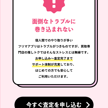
4,500
3,100
円
円
RIIZE
IVE
面倒なトラブルに
巻き込まれない
個人間でのやり取りが多い
RIIZE SOHEE WE LITTLE
IVE GAEUL MINIVE STUFF
フリマアプリはトラブルが
つきものですが、買取専
RIIZE PARK PHOTO CARD
ED DOLL DAL-E ぬいぐる
HOLDER フォトカードホ
み ガウル ダリ
門店の推しトクではそんなストレスとは無縁です。
ルダー ソヒ トルビョン
お申し込み～査定完了まで
買取価格
買取価格
サポート体制が充実
しており、
2,500
2,000
円
円
はじめての方でも安心して
ご利用いただけます。
aespa
aespa
今すぐ査定を申し込む