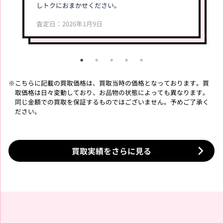
限定盤＞ 輸入盤 ライブ ブ
しトクにおまかせください。
ルーレイ
買取価格
買取価格
査定日：2026年1月9日
9,000
5,000
円
円
BTS
Stray Kids
※
こちらに記載の買取価格は、買取当時の価格となっております。
買
取価格は日々変動しており、お品物の状態によっても異なります。
同じ金額での買取を保証するものではございません。予めご了承く
ださい。
BTS 2015 SUMMER PACKA
Stray Kids FELIX SKZ 5'CL
GE
OCK SKZOO PLUSH TEDD
YBEAR VER. BbokAri
買取価格
買取価格
買取実績をさらに見る
5,000
10,000
円
円
Stray Kids
Stray Kids