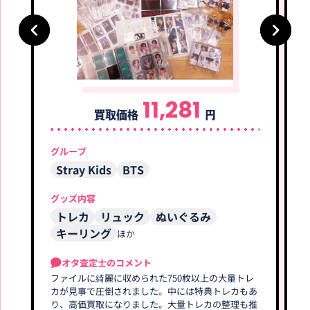
BTS
BTS
BTS 2019 5TH MUSTER M
BTS V バッグ MUTE BOST
11,281
買取価格
円
AGIC SHOP MOOD LIGHT
ON BAG マルチボストンバ
ムードライト
ッグ
買取価格
買取価格
グループ
8,000
7,000
円
円
Stray Kids
BTS
BTS
BTS
グッズ内容
トレカ
リュック
ぬいぐるみ
キーリング
ほか
オタ査定士のコメント
ファイルに綺麗に収められた750枚以上の大量トレ
BTS Blu-ray 2016 BTS Liv
BTS Blu-ray MEMORIES of
カが見事で圧倒されました。中には特典トレカもあ
e 花様年華 on Stage: Epil
2017
ogue Concert ＜初回生産
り、高価買取になりました。大量トレカの整理も推