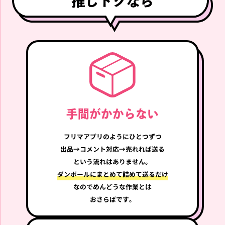
マス
グチャーム ミナ ミブリー
3周年
買取価格
買取価格
8,000
6,500
円
円
NiziU
TXT
手間がかからない
NiziU ブランケット NIZO
TOMORROW X TOGETHE
O
R SOOBIN PPULBATU プ
フリマアプリのように
ひとつずつ
ルバトゥ キーリング スビ
ン CHOI YONG MEONG チ
出品→コメント
対応→売れれば送る
ェヨンモン
という流れはありません。
買取価格
買取価格
ダンボールにまとめて
詰めて送るだけ
1,500
3,000
円
円
なので
めんどうな作業とは
おさらばです。
TXT
aespa