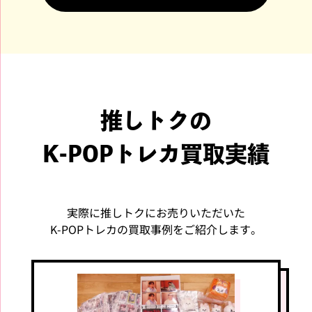
ENHYPEN ペンライト OFF
SEVENTEEN ペンライト L
ICIAL LIGHT STICK VER.2
IGHT STICK VER.3 10TH A
NNIVE. 10周年記念 セブチ
買取価格
買取価格
2,000
2,800
円
円
推しトクの
BTS
BTS
K-POPトレカ買取実績
実際に推しトクにお売りいただいた
K-POPトレカの買取事例をご紹介します。
BTS Galaxy buds+ BTS Ed
BTS JUNGKOOK ARTIST-
ition 日本仕様 ワイヤレス
MADE COLLECTION BY BT
イヤホン
S MIKROKOSMOS MOOD
LAMP
買取価格
買取価格
2,000
2,300
円
円