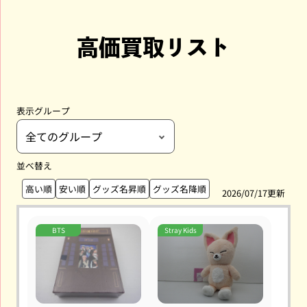
高価買取リスト
表示グループ
並べ替え
高い順
安い順
グッズ名昇順
グッズ名降順
2026/07/17更新
BTS
Stray Kids