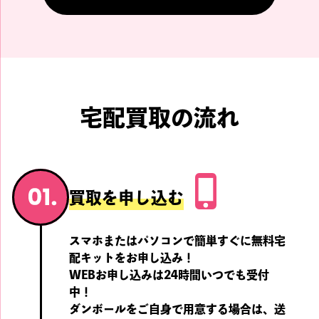
限定盤 輸入盤 aespa 1st S
aespa KARINA Tシャツ BA
ingle Dirty Work Dirty Cre
SEBALL UNIFORM フリー
w Ring Ver. リングネック
サイズ ベースボールユニ
レス
フォーム カリナ
買取強化中!!
買取強化中!!
aespa
aespa
宅配買取の流れ
aespa WINTER Tシャツ W
aespa WINTER Tシャツ B
買取を申し込む
hiplash 5th Mini Album Li
ASEBALL UNIFORM フリ
mited Ver. フリーサイズ
ーサイズ ベースボールユ
ウィンター
ニフォーム ウィンター
スマホまたはパソコンで簡単すぐに無料宅
買取強化中!!
買取強化中!!
配キットをお申し込み！
WEBお申し込みは24時間いつでも受付
中！
BTS
BTS
ダンボールをご自身で用意する場合は、
送