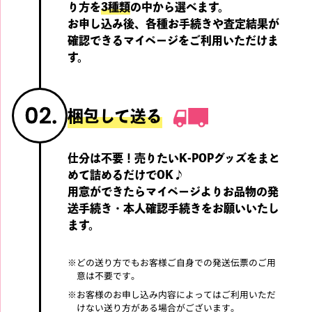
り方を
3種類
の中から選べます。
お申し込み後、各種お手続きや査定結果が
確認できる
マイページをご利用いただけま
す。
BTS BE@RBRICK 400％ ベ
BTS DVD 防弾少年団 1st J
アブリック
APAN SHOWCASE NEXT S
TAGE at Zepp TOKYO 日
本語字幕あり
梱包して送る
買取強化中!!
買取強化中!!
仕分は不要！売りたいK-POPグッズをまと
BTS
BTS
めて詰めるだけでOK♪
用意ができたらマイページよりお品物の発
送手続き・
本人確認手続きをお願いいたし
ます。
BTS DVD MEMORIES OF 2
BTS Butter instax mini 11
014 日本語字幕あり 3DVD
チェキ インスタントカメ
※
どの送り方でもお客様ご自身での発送伝票のご用
ラ
意は不要です。
※
お客様のお申し込み内容によってはご利用いただ
買取強化中!!
買取強化中!!
けない送り方がある場合がございます。