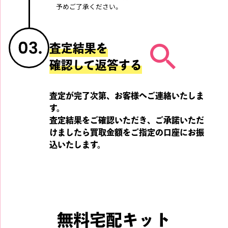
予めご了承ください。
BTS
BTS
査定結果を
確認して返答する
韓国版 BTS SUMMER PAC
BTS レコード LOVE YOUR
KAGE 2014 サマパケ
SELF 轉 'Tear'
査定が完了次第、お客様へご連絡いたしま
す。
買取強化中!!
買取強化中!!
査定結果をご確認いただき、ご承諾いただ
けましたら
買取金額をご指定の口座にお振
BTS
BTS
込いたします。
BTS 写真集 2014 NOW in
PUMAコラボ BTS BTSコラ
THAILAND タイ フォトブ
ボ PUMA BASKET PATENT
無料宅配キット
ック
26センチ 靴