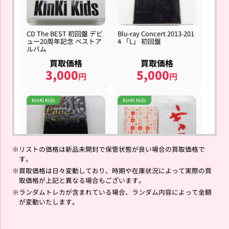
CD The BEST 初回盤 デビ
Blu-ray Concert 2013-201
ュー20周年記念 ベストア
4 「L」 初回盤
ルバム
買取価格
買取価格
3,000
5,000
円
円
KinKi Kids
KinKi Kids
※
リストの価格は新品未開封で保管状態が良い場合の買取価格で
す。
DVD Concert 2013-2014
DVD KinKi you 初回生産限
「L」 初回盤
定盤 タオル付き
※
買取価格は日々変動しており、時期や在庫状況によって実際の買
取価格が上記と異なる場合もございます。
買取価格
買取価格
※
ランダムトレカが含まれている場合、ランダム内容によって金額
4,000
1,500
円
円
が変動いたします。
KinKi Kids
KinKi Kids