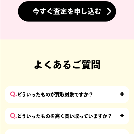
今すぐ査定を申し込む
DVD/Blu-ray We are KinKi
当選品 L album キャンペ
Kids Dome Concert 2016-
ーン DVD SPECIAL EVENT
2017 初回盤
in COTTON CLUB
買取価格
買取価格
2,500
10,000
円
円
よくあるご質問
KinKi Kids
Q.
どういったものが買取対象ですか？
当選品 堂本剛 Premium D
VD カバ 555名限定 キャン
Q.
ペーン
どういったものを高く買い取っていますか？
買取価格
15,000
円