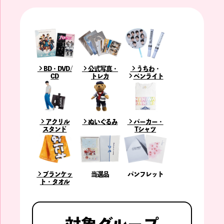
BD・DVD /
公式写真・
うちわ
・
CD
トレカ
ペンライト
アクリル
ぬいぐるみ
パーカー・
スタンド
Tシャツ
ブランケッ
当選品
パンフレット
ト・タオル