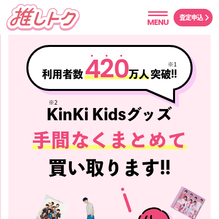
査定申込
MENU
4
2
0
※1
利用者数
万人
突破!!
※2
KinKi Kidsグッズ
手間なくまとめて
買い取ります!!