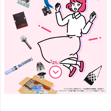
※1 2025年11月時点グループ全体累計利用者数（当社調べ）
※2 CD・DVDなどの公式作品、オフィシャルショップやコンサート会場で購入できる商品、ファンクラブ限定グッズなど