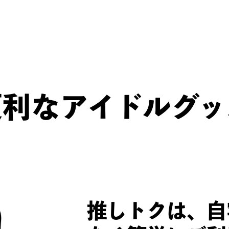
※
ただし、DVD・Blu-rayのみ、グループ問わず査定可能
プ・退所メンバーも査定可能）。
DVD・Blu-rayでない、上記4グループ以外のジャニ
できませんのでご了承ください。
ん便利な
アイド