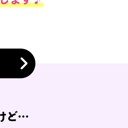
み後、ご自宅に届く
トに売りたい
グッズを入れて
で完了します♪