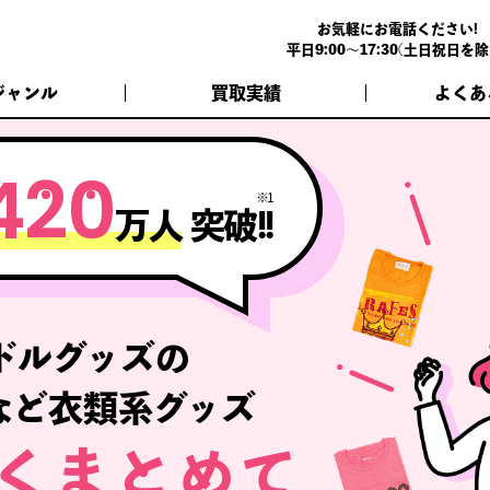
お気軽にお電話ください!
平日9:00～17:30(土日祝日を除
ジャンル
買取実績
よくあ
4
2
0
※1
万人
突破!!
ドルグッズの
など衣類系グッズ
くまとめて