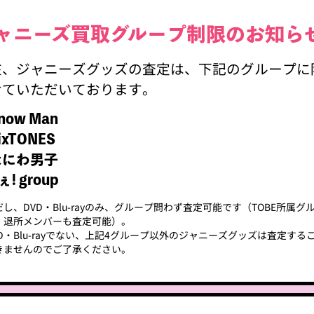
ジャニーズ買取
グループ制限
現在、ジャニーズグッズの査定は、下記
させていただいております。
・Snow Man
・SixTONES
・なにわ男子
・Aぇ! group