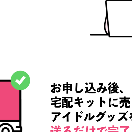
し込みは
！