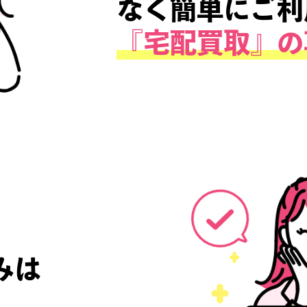
推しトク
なく簡単
『宅配買