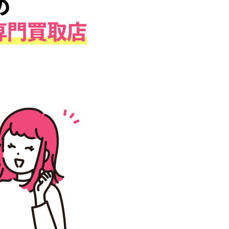
による、
のための
グッズ専門買取店