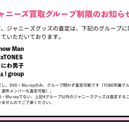
ジャニーズ買取
グループ制限
現在、ジャニーズグッズの査定は、下記
させていただいております。
・Snow Man
・SixTONES
・なにわ男子
・Aぇ! group