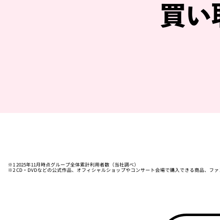
買い
※1 2025年11月時点グループ全体累計利用者数（当社調べ）
※2 CD・DVDなどの公式作品、オフィシャルショップやコンサート会場で購入できる商品、フ