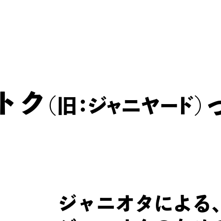
※
ただし、DVD・Blu-rayのみ、グループ問わず査定可能
プ・退所メンバーも査定可能）。
DVD・Blu-rayでない、上記4グループ以外のジャニ
できませんのでご了承ください。
しトク
（旧：ジャニヤ