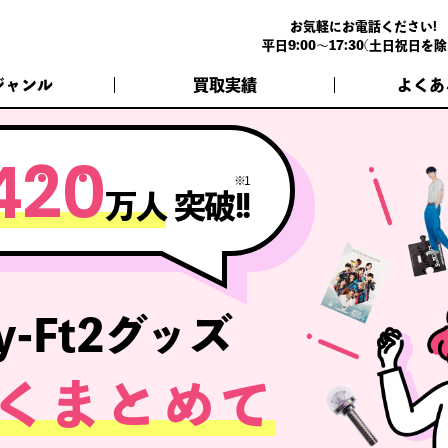
お気軽にお電話ください!
平日9:00～17:30(土日祝日を除
ジャンル
買取実績
よくあ
4
2
0
※1
万人
突破!!
My-Ft2グッズ
くまとめて