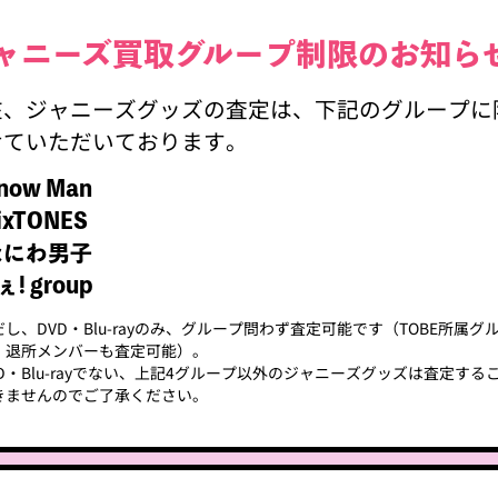
ジャニーズ買取
グループ制限
現在、ジャニーズグッズの査定は、下記
させていただいております。
・Snow Man
・SixTONES
・なにわ男子
・Aぇ! group