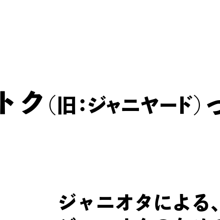
※
ただし、DVD・Blu-rayのみ、グループ問わず査定可能
プ・退所メンバーも査定可能）。
DVD・Blu-rayでない、上記4グループ以外のジャニ
できませんのでご了承ください。
しトク
（旧：ジャニヤ