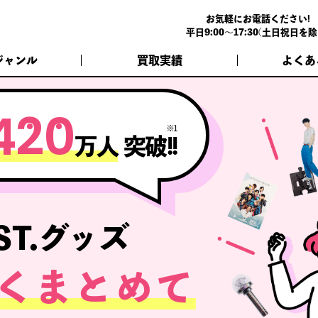
お気軽にお電話ください!
平日9:00～17:30(土日祝日を除
ジャンル
買取実績
よくあ
4
2
0
※1
万人
突破!!
ST.グッズ
くまとめて