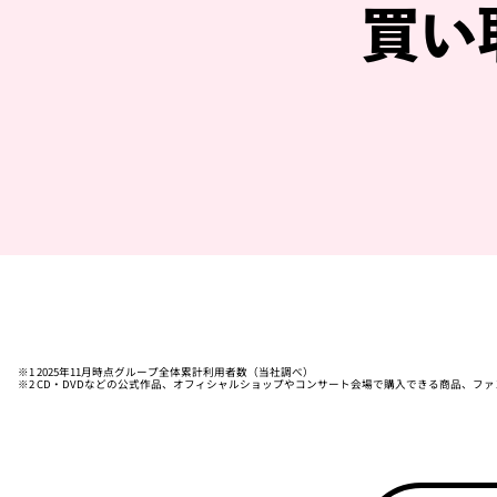
買い
※1 2025年11月時点グループ全体累計利用者数（当社調べ）
※2 CD・DVDなどの公式作品、オフィシャルショップやコンサート会場で購入できる商品、フ