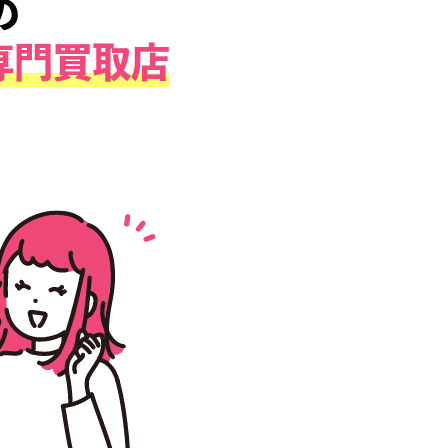
による、
のための
グッズ専門買取店