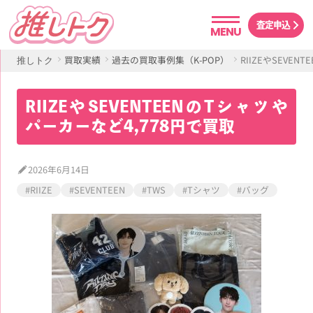
査定申込
MENU
買取実績
過去の買取事例集（K-POP）
RIIZEやSEVE
推しトク
RIIZEやSEVENTEENのTシャツや
パーカーなど4,778円で買取
2026年6月14日
#RIIZE
#SEVENTEEN
#TWS
#Tシャツ
#バッグ