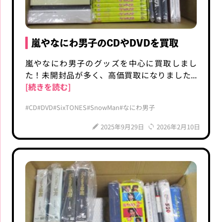
嵐やなにわ男子のCDやDVDを買取
嵐やなにわ男子のグッズを中心に買取しまし
た！未開封品が多く、高価買取になりました...
[続きを読む]
#CD
#DVD
#SixTONES
#SnowMan
#なにわ男子
2025年9月29日
2026年2月10日