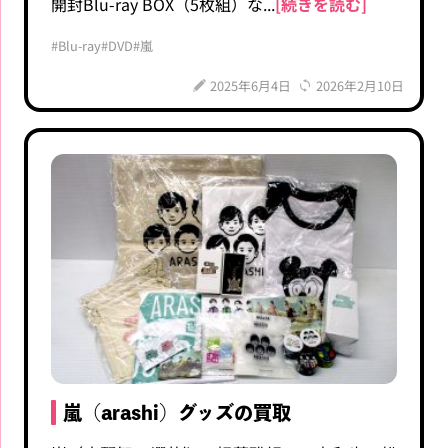
開封Blu-ray BOX（5枚組）な...
[続きを読む]
#Blu-ray
#DVD
#嵐
2025年6月4日
2026年2月10日
嵐（arashi）グッズの買取