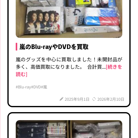
嵐のBlu-rayやDVDを買取
嵐のグッズを中心に買取しました！未開封品が
多く、高価買取になりました。 合計買...
[続きを
読む]
#Blu-ray
#DVD
#嵐
2025年9月1日
2026年2月10日