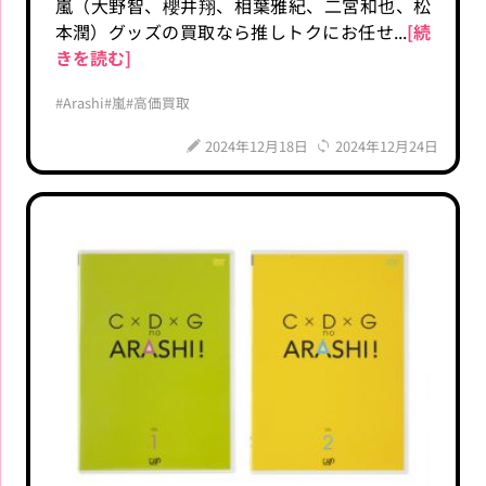
嵐（大野智、櫻井翔、相葉雅紀、二宮和也、松
本潤）グッズの買取なら推しトクにお任せ...
[続
きを読む]
#Arashi
#嵐
#高価買取
2024年12月18日
2024年12月24日