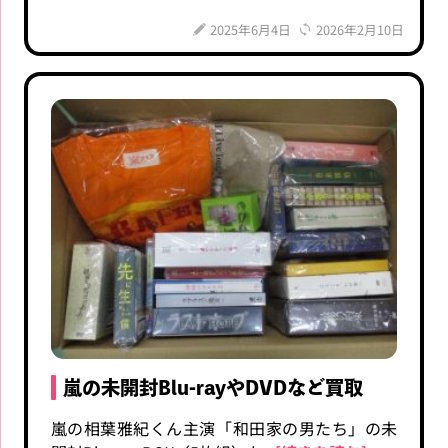
2025年6月4日
2026年2月10日
嵐の未開封Blu-rayやDVDなど買取
嵐の相葉雅紀くん主演「和田家の男たち」の未