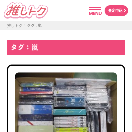
査定申込
MENU
タグ : 嵐
推しトク
タグ：嵐