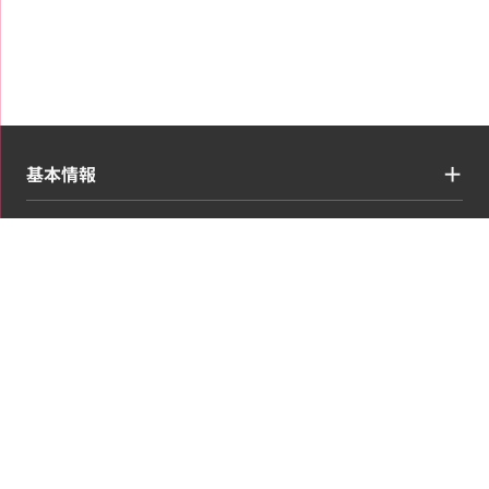
基本情報
買取ジャンル
コンテンツ・情報
お申し込み・マイページ
営業時間:平日9:00～17:30(土日祝日を除く)
石川県公安委員会許可 第511010007835号
会社概要
利用規約
プライバシーポリシー